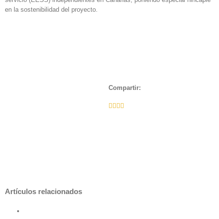
en la sostenibilidad del proyecto.
Compartir:
Facebook
Twitter
LinkedIn
Whatsapp
Email
Artículos relacionados