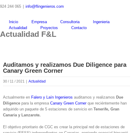
Skip
924 244 065
|
info@flingenieros.com
to
content
Inicio
Empresa
Consultoria
Ingenieria
Actualidad
Proyectos
Contacto
Actualidad F&L
Auditamos y realizamos Due Diligence para
Canary Green Corner
30 / 11 / 2021
|
Actualidad
Actualmente en
Falero y Laín Ingenieros
auditamos y realizamos
Due
Diligence
para la empresa
Canary Green Corner
que reciéntemente han
adquirido un paquete de 5 estaciones de servicio en
Tenerife, Gran
Canaria y Lanzarote.
El objetivo prioritario de CGC es crear la principal red de estaciones de
servicio (EESS) independientes en Canarias, poniendo especial hincapié