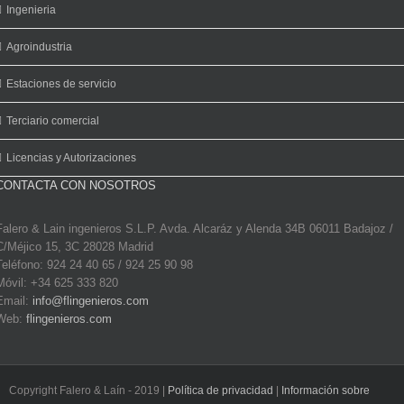
Ingenieria
Agroindustria
Estaciones de servicio
Terciario comercial
Licencias y Autorizaciones
CONTACTA CON NOSOTROS
Falero & Lain ingenieros S.L.P. Avda. Alcaráz y Alenda 34B 06011 Badajoz /
C/Méjico 15, 3C 28028 Madrid
Teléfono: 924 24 40 65 / 924 25 90 98
Móvil: +34 625 333 820
Email:
info@flingenieros.com
Web:
flingenieros.com
Copyright Falero & Laín - 2019 |
Política de privacidad
|
Información sobre