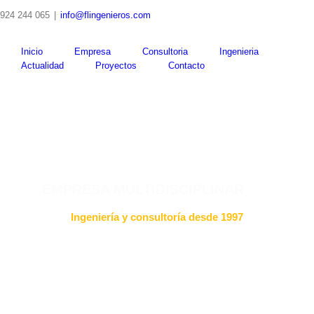
Skip
924 244 065
|
info@flingenieros.com
to
content
Inicio
Empresa
Consultoria
Ingenieria
Actualidad
Proyectos
Contacto
EMPRESA MULTIDISCIPLINAR
Ingeniería y consultoría desde 1997