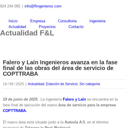
Skip
924 244 065
|
info@flingenieros.com
to
content
Inicio
Empresa
Consultoria
Ingenieria
Actualidad
Proyectos
Contacto
Actualidad F&L
Falero y Laín Ingenieros avanza en la fase
final de las obras del área de servicio de
COPTTRABA
19 / 06 / 2025
|
Actualidad
,
Estación de Servicio
,
Sin categoría
19 de junio de 2025
:
La ingeniería
Falero y Laín
se encuentra en la
fase final de ejecución del nuevo
área de servicio para la empresa
COPTTRABA.
El nuevo área está situado junto a la
Autovía A-5
, en el término
municipal de
Talavera la Real (Badajoz)
.