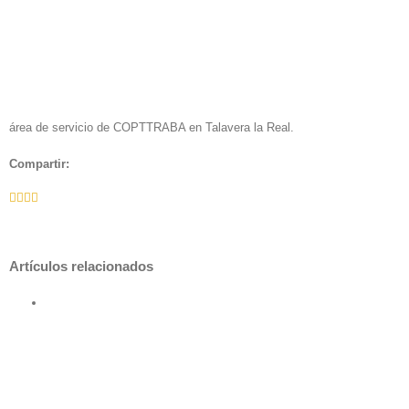
área de servicio de COPTTRABA en Talavera la Real.
Compartir:
Facebook
Twitter
LinkedIn
Whatsapp
Email
Artículos relacionados