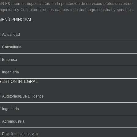
EN F&L somos especialistas en la prestación de servicios profesionales de
Ingeniería y Consultoría, en los campos industrial, agroindustrial y servicios.
MENÚ PRINCIPAL
Actualidad
Consultoria
Empresa
Ingenieria
GESTIÓN INTEGRAL
Auditorías/Due Diligence
Ingenieria
Agroindustria
Estaciones de servicio